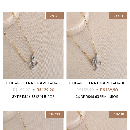
13
%
OFF
13
%
OFF
COLAR LETRA CRAVEJADA L
COLAR LETRA CRAVEJADA K
R$159,90
R$139,90
R$159,90
R$139,90
3
X DE
R$46,63
SEM JUROS
3
X DE
R$46,63
SEM JUROS
13
%
OFF
13
%
OFF