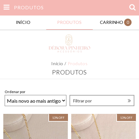
PRODUTOS
INÍCIO
PRODUTOS
CARRINHO
0
Início
/
Produtos
PRODUTOS
Ordenar por
Filtrar por
13
%
OFF
13
%
OFF