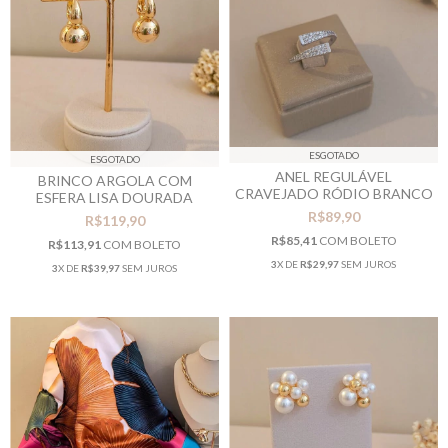
ESGOTADO
ESGOTADO
ANEL REGULÁVEL
BRINCO ARGOLA COM
CRAVEJADO RÓDIO BRANCO
ESFERA LISA DOURADA
R$89,90
R$119,90
R$85,41
COM
BOLETO
R$113,91
COM
BOLETO
3
X DE
R$29,97
SEM JUROS
3
X DE
R$39,97
SEM JUROS