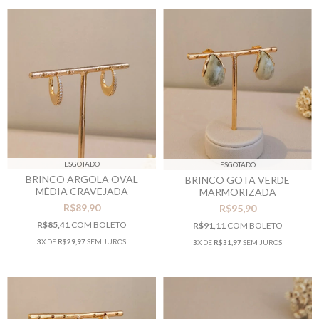
ESGOTADO
ESGOTADO
BRINCO ARGOLA OVAL
BRINCO GOTA VERDE
MÉDIA CRAVEJADA
MARMORIZADA
R$89,90
R$95,90
R$85,41
COM
BOLETO
R$91,11
COM
BOLETO
3
X DE
R$29,97
SEM JUROS
3
X DE
R$31,97
SEM JUROS