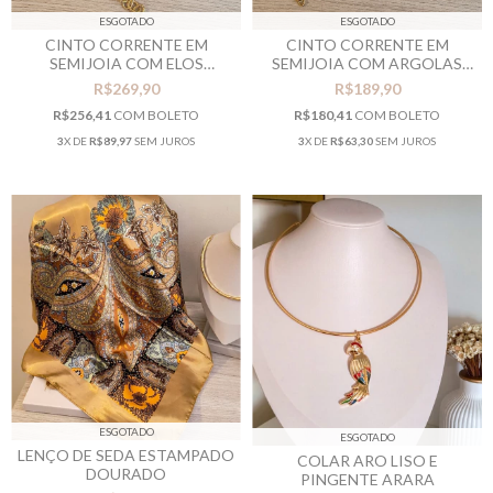
ESGOTADO
ESGOTADO
CINTO CORRENTE EM
CINTO CORRENTE EM
SEMIJOIA COM ARGOLAS
SEMIJOIA COM ELOS
ORGÂNICAS
QUADRADOS
R$189,90
R$269,90
R$180,41
COM
BOLETO
R$256,41
COM
BOLETO
3
X DE
R$63,30
SEM JUROS
3
X DE
R$89,97
SEM JUROS
ESGOTADO
ESGOTADO
LENÇO DE SEDA ESTAMPADO
COLAR ARO LISO E
DOURADO
PINGENTE ARARA