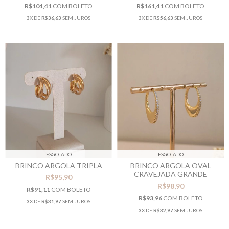
R$104,41
COM
BOLETO
R$161,41
COM
BOLETO
3
X DE
R$36,63
SEM JUROS
3
X DE
R$56,63
SEM JUROS
ESGOTADO
ESGOTADO
BRINCO ARGOLA OVAL
BRINCO ARGOLA TRIPLA
CRAVEJADA GRANDE
R$95,90
R$98,90
R$91,11
COM
BOLETO
R$93,96
COM
BOLETO
3
X DE
R$31,97
SEM JUROS
3
X DE
R$32,97
SEM JUROS