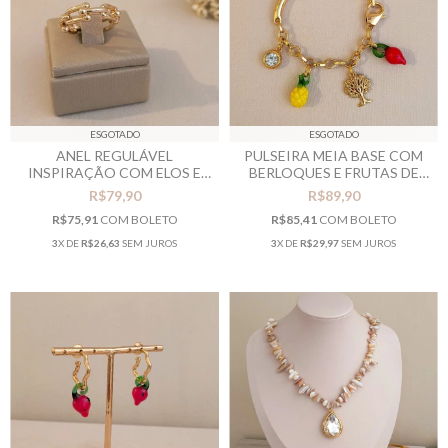
ESGOTADO
ESGOTADO
ANEL REGULÁVEL
PULSEIRA MEIA BASE COM
INSPIRAÇÃO COM ELOS E
BERLOQUES E FRUTAS DE
MINI ESFERAS
RESINA
R$79,90
R$89,90
R$75,91
COM
BOLETO
R$85,41
COM
BOLETO
3
X DE
R$26,63
SEM JUROS
3
X DE
R$29,97
SEM JUROS