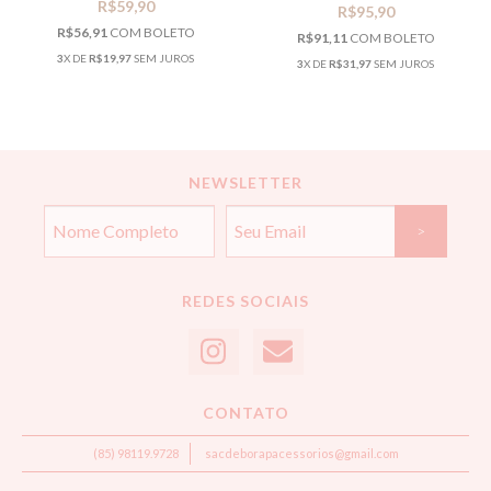
R$59,90
R$95,90
R$56,91
COM
BOLETO
R$91,11
COM
BOLETO
3
X DE
R$19,97
SEM JUROS
3
X DE
R$31,97
SEM JUROS
NEWSLETTER
REDES SOCIAIS
CONTATO
(85) 98119.9728
sacdeborapacessorios@gmail.com