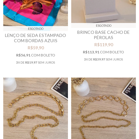
ESGOTADO
ESGOTADO
BRINCO BASE CACHO DE
LENÇO DE SEDA ESTAMPADO
PÉROLAS
COM BORDAS AZUIS
R$119,90
R$59,90
R$113,91
COM
BOLETO
R$56,91
COM
BOLETO
3
X DE
R$39,97
SEM JUROS
3
X DE
R$19,97
SEM JUROS