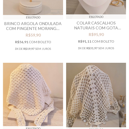
ESGOTADO
ESGOTADO
COLAR CASCALHOS
BRINCO ARGOLA ONDULADA
NATURAIS COM GOTA
COM PINGENTE MORANGO
PONTO DE LUZ
DE RESINA
R$95,90
R$59,90
R$91,11
COM
BOLETO
R$56,91
COM
BOLETO
3
X DE
R$31,97
SEM JUROS
3
X DE
R$19,97
SEM JUROS
ESGOTADO