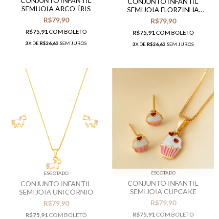
CONJUNTO INFANTIL
CONJUNTO INFANTIL
SEMIJOIA ARCO-ÍRIS
SEMIJOIA FLORZINHA
COLORIDA
R$79,90
R$79,90
R$75,91
COM
BOLETO
R$75,91
COM
BOLETO
3
X DE
R$26,63
SEM JUROS
3
X DE
R$26,63
SEM JUROS
ESGOTADO
ESGOTADO
CONJUNTO INFANTIL
CONJUNTO INFANTIL
SEMIJOIA CUPCAKE
SEMIJOIA UNICÓRNIO
R$79,90
R$79,90
R$75,91
COM
BOLETO
R$75,91
COM
BOLETO