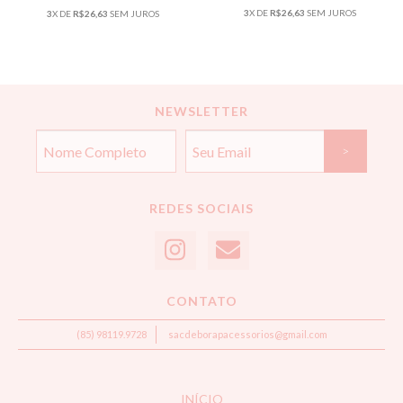
3
X DE
R$26,63
SEM JUROS
3
X DE
R$26,63
SEM JUROS
NEWSLETTER
REDES SOCIAIS
CONTATO
(85) 98119.9728
sacdeborapacessorios@gmail.com
INÍCIO