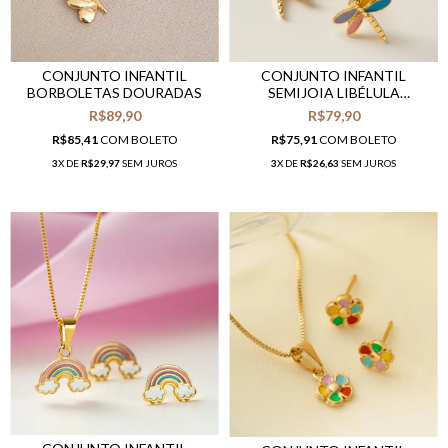
CONJUNTO INFANTIL
CONJUNTO INFANTIL
SEMIJOIA LIBÉLULA
BORBOLETAS DOURADAS
COLORIDA
R$79,90
R$89,90
R$75,91
COM
BOLETO
R$85,41
COM
BOLETO
3
X DE
R$26,63
SEM JUROS
3
X DE
R$29,97
SEM JUROS