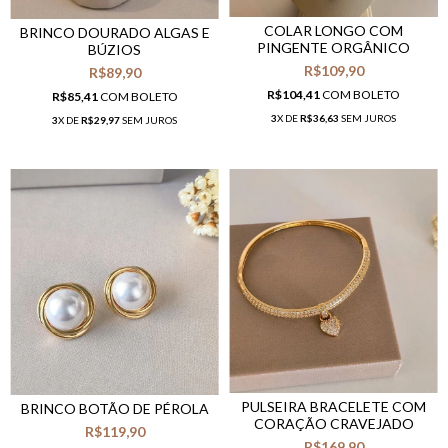
COLAR LONGO COM
BRINCO DOURADO ALGAS E
PINGENTE ORGÂNICO
BÚZIOS
R$109,90
R$89,90
R$104,41
COM
BOLETO
R$85,41
COM
BOLETO
3
X DE
R$36,63
SEM JUROS
3
X DE
R$29,97
SEM JUROS
PULSEIRA BRACELETE COM
BRINCO BOTÃO DE PÉROLA
CORAÇÃO CRAVEJADO
R$119,90
R$169,90