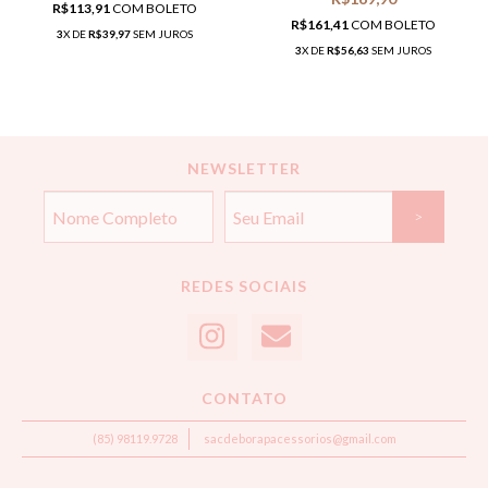
R$113,91
COM
BOLETO
R$161,41
COM
BOLETO
3
X DE
R$39,97
SEM JUROS
3
X DE
R$56,63
SEM JUROS
NEWSLETTER
REDES SOCIAIS
CONTATO
(85) 98119.9728
sacdeborapacessorios@gmail.com