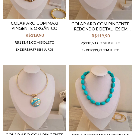
COLAR ARO COM MAXI
COLAR ARO COM PINGENTE
PINGENTE ORGÂNICO
REDONDO E DETALHES EM
RESINA MADREPÉROLA
R$119,90
R$119,90
R$113,91
COM
BOLETO
R$113,91
COM
BOLETO
3
X DE
R$39,97
SEM JUROS
3
X DE
R$39,97
SEM JUROS
COLAR ARO COM PINGENTE