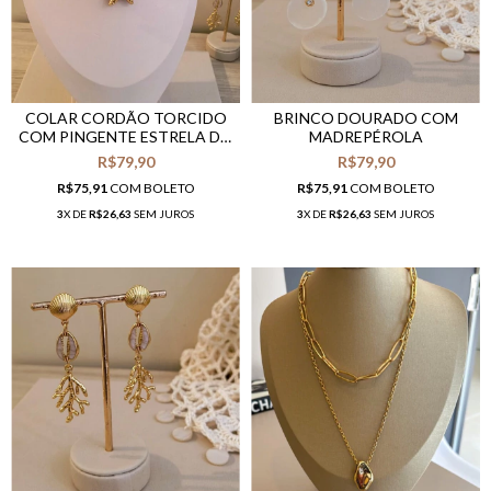
COLAR CORDÃO TORCIDO
BRINCO DOURADO COM
COM PINGENTE ESTRELA DO
MADREPÉROLA
MAR
R$79,90
R$79,90
R$75,91
COM
BOLETO
R$75,91
COM
BOLETO
3
X DE
R$26,63
SEM JUROS
3
X DE
R$26,63
SEM JUROS