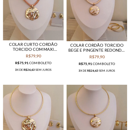
COLAR CURTO CORDÃO
COLAR CORDÃO TORCIDO
TORCIDO COM MAXI
BEGE E PINGENTE REDONDO
PINGENTE ORGÂNICO
COM RESINA MADREPÉROLA
R$79,90
R$79,90
R$75,91
COM
BOLETO
R$75,91
COM
BOLETO
3
X DE
R$26,63
SEM JUROS
3
X DE
R$26,63
SEM JUROS