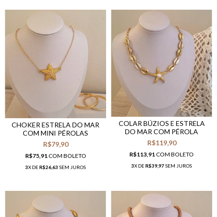
COLAR BÚZIOS E ESTRELA
CHOKER ESTRELA DO MAR
DO MAR COM PÉROLA
COM MINI PÉROLAS
R$119,90
R$79,90
R$113,91
COM
BOLETO
R$75,91
COM
BOLETO
3
X DE
R$39,97
SEM JUROS
3
X DE
R$26,63
SEM JUROS