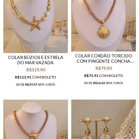
COLAR CORDÃO TORCIDO
COLAR BÚZIOS E ESTRELA
COM PINGENTE CONCHA
DO MAR VAZADA
DOURADA
R$79,90
R$119,90
R$75,91
COM
BOLETO
R$113,91
COM
BOLETO
3
X DE
R$26,63
SEM JUROS
3
X DE
R$39,97
SEM JUROS