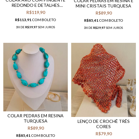
COLAR PEDRAS EM RESINA E
REDONDO E DETALHES
MINI CRISTAIS TURQUESA
TURQUESA
R$119,90
R$89,90
R$113,91
COM
BOLETO
R$85,41
COM
BOLETO
3
X DE
R$39,97
SEM JUROS
3
X DE
R$29,97
SEM JUROS
COLAR PEDRAS EM RESINA
TURQUESA
LENÇO DE CROCHÊ TRÊS
CORES
R$89,90
R$79,90
R$85,41
COM
BOLETO