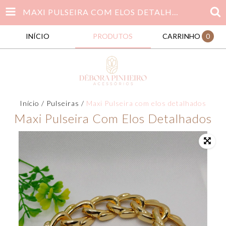
MAXI PULSEIRA COM ELOS DETALHADOS
INÍCIO
PRODUTOS
CARRINHO
0
Início
/
Pulseiras
/
Maxi Pulseira com elos detalhados
Maxi Pulseira Com Elos Detalhados