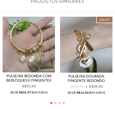
PRODUTOS SIMILARES
20
%
OFF
PULSEIRA REDONDA COM
PULSEIRA DOURADA
BERLOQUES E PINGENTES
PINGENTE REDONDO
R$95,90
R$49,90
R$39,90
3
X DE
R$31,97
SEM JUROS
3
X DE
R$13,30
SEM JUROS