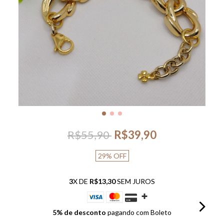
R$55,90
R$39,90
29
%
OFF
3
X DE
R$13,30
SEM JUROS
5% de desconto
pagando com Boleto