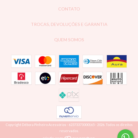
CONTATO
TROCAS, DEVOLUÇÕES E GARANTIA
QUEM SOMOS
Copyright Débora Pinheiro Acessórios - 62373373000165 - 2026. Todos os direitos
reservados.