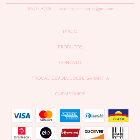
(85) 98119.9728
sacdeborapacessorios@gmail.com
INÍCIO
PRODUTOS
CONTATO
TROCAS, DEVOLUÇÕES E GARANTIA
QUEM SOMOS