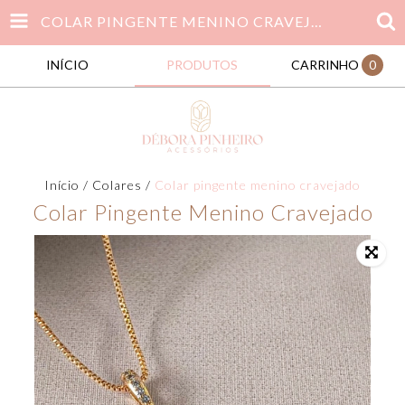
COLAR PINGENTE MENINO CRAVEJADO
INÍCIO
PRODUTOS
CARRINHO
0
Início
/
Colares
/
Colar pingente menino cravejado
Colar Pingente Menino Cravejado