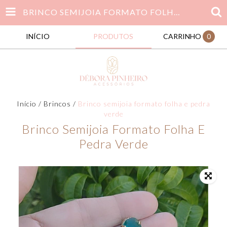
BRINCO SEMIJOIA FORMATO FOLHA E PEDRA VERDE
INÍCIO
PRODUTOS
CARRINHO
0
Início
/
Brincos
/
Brinco semijoia formato folha e pedra
verde
Brinco Semijoia Formato Folha E
Pedra Verde