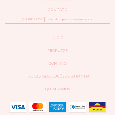
CONTATO
(85) 98119.9728
sacdeborapacessorios@gmail.com
INÍCIO
PRODUTOS
CONTATO
TROCAS, DEVOLUÇÕES E GARANTIA
QUEM SOMOS