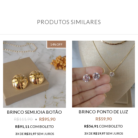
PRODUTOS SIMILARES
14
%
OFF
BRINCO PONTO DE LUZ
BRINCO SEMIJOIA BOTÃO
R$59,90
R$111,90
R$95,90
R$56,91
COM
BOLETO
R$91,11
COM
BOLETO
3
X DE
R$19,97
SEM JUROS
3
X DE
R$31,97
SEM JUROS