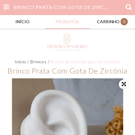
BRINCO PRATA COM GOTA DE ZIRCÔNIA
INÍCIO
PRODUTOS
CARRINHO
0
Início
/
Brincos
/
Brinco prata com gota de zircônia
Brinco Prata Com Gota De Zircônia