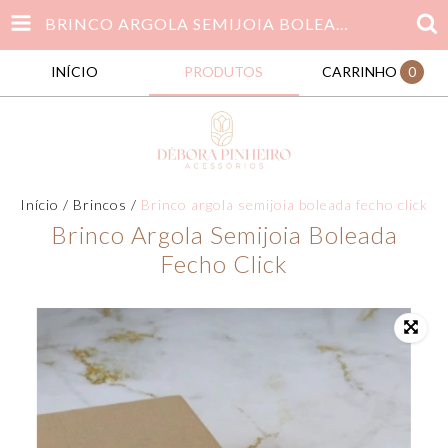
BRINCO ARGOLA SEMIJOIA BOLEADA FECHO CLICK
INÍCIO
PRODUTOS
CARRINHO
0
Início
/
Brincos
/
Brinco argola semijoia boleada fecho click
Brinco Argola Semijoia Boleada
Fecho Click