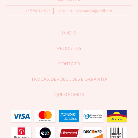
(85) 98119.9728
sacdeborapacessorios@gmail.com
INÍCIO
PRODUTOS
CONTATO
TROCAS, DEVOLUÇÕES E GARANTIA
QUEM SOMOS